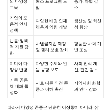
의 다양성
해소 프로그램 도
증가, 차별 감
교육
입
소
기업의 포
다양한 배경 인재
생산성 및 혁신
용적 인사
채용과 역량 개발
성 향상
정책
법률·정책
차별금지법 제정
평등한 사회 기
적 지원 강
및 권리 보호 강화
반 조성
화
미디어 다
다양한 주제와 인
사회 인식 개
양성 반영
물 공평 보도
선, 편견 감소
가족·공동
서로 다른 의견 존
지역사회 화합
체 대화 활
중과 이해 촉진
과 연대 강화
성화
따라서 다양성 존중은 단순한 이상향이 아니라, 삶