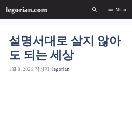
컨
legorian.com
Menu
텐
츠
로
건
설명서대로 살지 않아
너
뛰
도 되는 세상
기
1월 8, 2026
작성자:
legorian