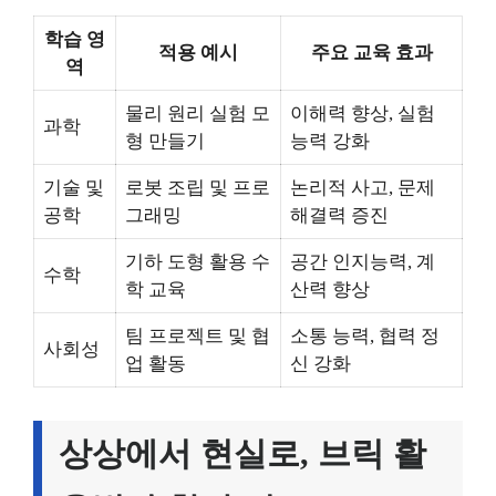
학습 영
적용 예시
주요 교육 효과
역
물리 원리 실험 모
이해력 향상, 실험
과학
형 만들기
능력 강화
기술 및
로봇 조립 및 프로
논리적 사고, 문제
공학
그래밍
해결력 증진
기하 도형 활용 수
공간 인지능력, 계
수학
학 교육
산력 향상
팀 프로젝트 및 협
소통 능력, 협력 정
사회성
업 활동
신 강화
상상에서 현실로, 브릭 활