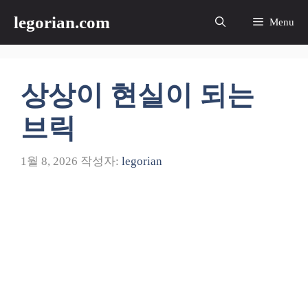
컨
legorian.com
Menu
텐
츠
로
건
상상이 현실이 되는
너
뛰
브릭
기
1월 8, 2026
작성자:
legorian